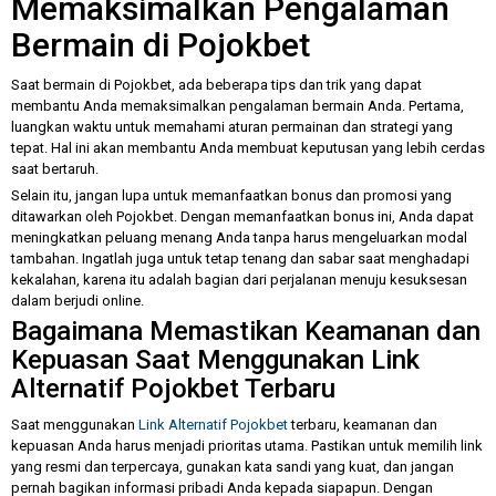
Memaksimalkan Pengalaman
Bermain di Pojokbet
Saat bermain di Pojokbet, ada beberapa tips dan trik yang dapat
membantu Anda memaksimalkan pengalaman bermain Anda. Pertama,
luangkan waktu untuk memahami aturan permainan dan strategi yang
tepat. Hal ini akan membantu Anda membuat keputusan yang lebih cerdas
saat bertaruh.
Selain itu, jangan lupa untuk memanfaatkan bonus dan promosi yang
ditawarkan oleh Pojokbet. Dengan memanfaatkan bonus ini, Anda dapat
meningkatkan peluang menang Anda tanpa harus mengeluarkan modal
tambahan. Ingatlah juga untuk tetap tenang dan sabar saat menghadapi
kekalahan, karena itu adalah bagian dari perjalanan menuju kesuksesan
dalam berjudi online.
Bagaimana Memastikan Keamanan dan
Kepuasan Saat Menggunakan Link
Alternatif Pojokbet Terbaru
Saat menggunakan
Link Alternatif Pojokbet
terbaru, keamanan dan
kepuasan Anda harus menjadi prioritas utama. Pastikan untuk memilih link
yang resmi dan terpercaya, gunakan kata sandi yang kuat, dan jangan
pernah bagikan informasi pribadi Anda kepada siapapun. Dengan