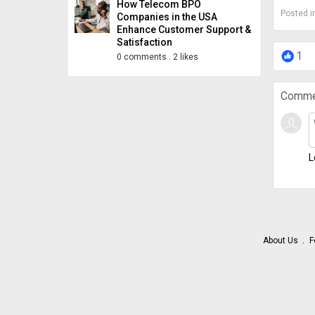
How Telecom BPO
Posted i
Companies in the USA
Enhance Customer Support &
Satisfaction
1
0 comments
.
2 likes
Comme
L
About Us
F