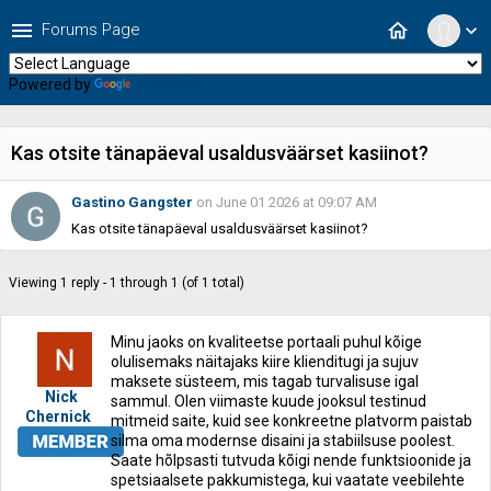
menu
home
Forums Page
expand_more
Powered by
Translate
Kas otsite tänapäeval usaldusväärset kasiinot?
Gastino Gangster
on June 01 2026 at 09:07 AM
Kas otsite tänapäeval usaldusväärset kasiinot?
Viewing 1 reply - 1 through 1 (of 1 total)
Minu jaoks on kvaliteetse portaali puhul kõige
olulisemaks näitajaks kiire klienditugi ja sujuv
maksete süsteem, mis tagab turvalisuse igal
Nick
sammul. Olen viimaste kuude jooksul testinud
Chernick
mitmeid saite, kuid see konkreetne platvorm paistab
silma oma modernse disaini ja stabiilsuse poolest.
Saate hõlpsasti tutvuda kõigi nende funktsioonide ja
spetsiaalsete pakkumistega, kui vaatate veebilehte