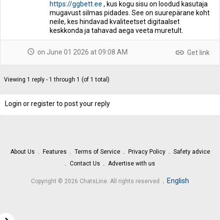
https://ggbett.ee
, kus kogu sisu on loodud kasutaja
mugavust silmas pidades. See on suurepärane koht
neile, kes hindavad kvaliteetset digitaalset
keskkonda ja tahavad aega veeta muretult.
schedule
link
on June 01 2026 at 09:08 AM
Get link
Viewing 1 reply - 1 through 1 (of 1 total)
Login or register to post your reply
About Us
Features
Terms of Service
Privacy Policy
Safety advice
Contact Us
Advertise with us
.
English
Copyright © 2026 ChatsLine. All rights reserved