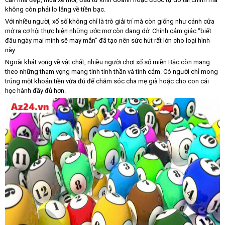
không còn phải lo lắng về tiền bạc.
Với nhiều người, xổ số không chỉ là trò giải trí mà còn giống như cánh cửa
mở ra cơ hội thực hiện những ước mơ còn dang dở. Chính cảm giác “biết
đâu ngày mai mình sẽ may mắn” đã tạo nên sức hút rất lớn cho loại hình
này.
Ngoài khát vọng về vật chất, nhiều người chơi xổ số miền Bắc còn mang
theo những tham vọng mang tính tinh thần và tình cảm. Có người chỉ mong
trúng một khoản tiền vừa đủ để chăm sóc cha mẹ già hoặc cho con cái
học hành đầy đủ hơn.