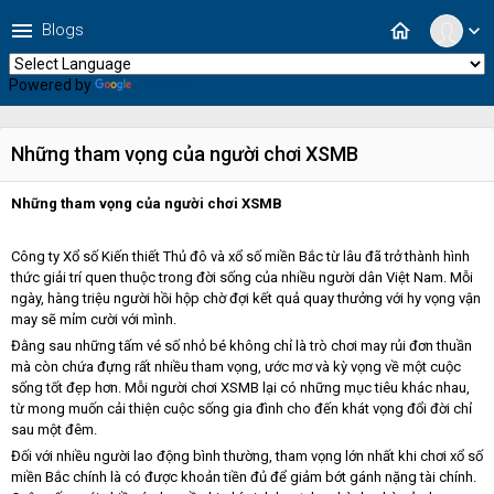
menu
home
Blogs
expand_more
Powered by
Translate
Những tham vọng của người chơi XSMB
Những tham vọng của người chơi XSMB
Công ty Xổ số Kiến thiết Thủ đô và xổ số miền Bắc từ lâu đã trở thành hình
thức giải trí quen thuộc trong đời sống của nhiều người dân Việt Nam. Mỗi
ngày, hàng triệu người hồi hộp chờ đợi kết quả quay thưởng với hy vọng vận
may sẽ mỉm cười với mình.
Đằng sau những tấm vé số nhỏ bé không chỉ là trò chơi may rủi đơn thuần
mà còn chứa đựng rất nhiều tham vọng, ước mơ và kỳ vọng về một cuộc
sống tốt đẹp hơn. Mỗi người chơi XSMB lại có những mục tiêu khác nhau,
từ mong muốn cải thiện cuộc sống gia đình cho đến khát vọng đổi đời chỉ
sau một đêm.
Đối với nhiều người lao động bình thường, tham vọng lớn nhất khi chơi xổ số
miền Bắc chính là có được khoản tiền đủ để giảm bớt gánh nặng tài chính.