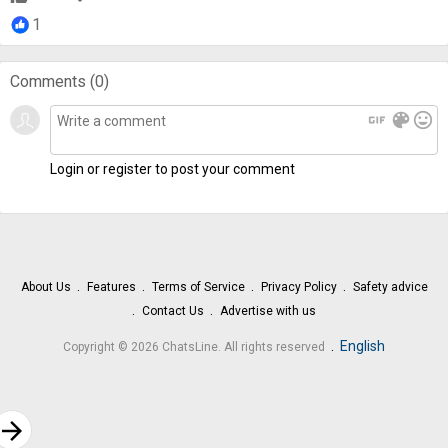
1
Comments (
0
)
gif
color_lens
mood
Login or register to post your comment
About Us
Features
Terms of Service
Privacy Policy
Safety advice
Contact Us
Advertise with us
.
English
Copyright © 2026 ChatsLine. All rights reserved
rrow_forward