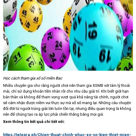
Học cách tham gia xổ số miền Bac
Nhiều chuyên gia cho rằng người chơi nên tham gia XSMB với tâm lý thoải
mái, chỉ sử dụng khoản tiền nhàn rỗi cho nhu cầu giải trí. Khi biết giới hạn
bản thân và không để tham vọng vượt quá khả năng tài chính, người chơi
sẽ cảm nhận được niềm vui thực sự mà xổ số mang lại. Những câu chuyện
đổi đời từ người trúng giải lớn luôn tồn tại, nhưng điều quan trọng là không
nên để chúng tạo ra áp lực phải chiến thắng bằng mọi giá.
Xem thông tin kết quả chi tiết với:
https://telegra.ph/Chien-thuat-chinh-phuc-xo-so-kien-thiet-mien-